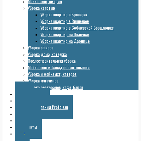
Мойка окон, витрин
Уборка квартир
Уборка квартир в Броварах
Уборка квартир в Вишневом
Уборка квартир в Софиевской Борщаговке
Уборка квартир на Позняках
Уборка квартир на Дарнице
Уборка офисов
Уборка дома, котеджа
Послестроительная уборка
Мойка окон и фасадов с автовышки
Уборка и мойка яхт, катеров
Уборка магазинов
Уборка ресторанов, кафе, баров
Цены
Оборудование
Галерея компании Profclean
Полезное
Скидки
Контакты