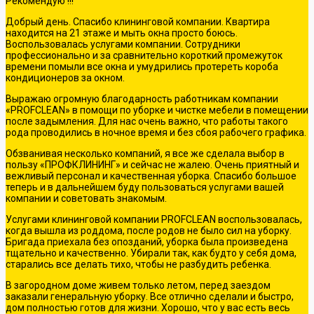
Рекомендую !!!
Добрый день. Спасибо клининговой компании. Квартира
находится на 21 этаже и мыть окна просто боюсь.
Воспользовалась услугами компании. Сотрудники
профессионально и за сравнительно короткий промежуток
времени помыли все окна и умудрились протереть короба
кондиционеров за окном.
Выражаю огромную благодарность работникам компании
«PROFCLEAN» в помощи по уборке и чистке мебели в помещении
после задымления. Для нас очень важно, что работы такого
рода проводились в ночное время и без сбоя рабочего графика.
Обзванивая несколько компаний, я все же сделала выбор в
пользу «ПРОФКЛИНИНГ» и сейчас не жалею. Очень приятный и
вежливый персонал и качественная уборка. Спасибо большое
теперь и в дальнейшем буду пользоваться услугами вашей
компании и советовать знакомым.
Услугами клининговой компании PROFCLEAN воспользовалась,
когда вышла из роддома, после родов не было сил на уборку.
Бригада приехала без опозданий, уборка была произведена
тщательно и качественно. Убирали так, как будто у себя дома,
старались все делать тихо, чтобы не разбудить ребенка.
В загородном доме живем только летом, перед заездом
заказали генеральную уборку. Все отлично сделали и быстро,
дом полностью готов для жизни. Хорошо, что у вас есть весь