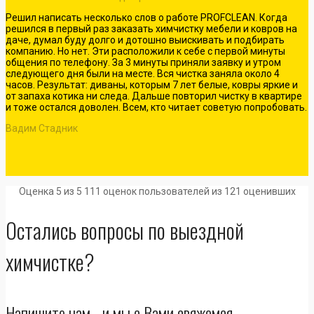
Решил написать несколько слов о работе PROFCLEAN. Когда
решился в первый раз заказать химчистку мебели и ковров на
даче, думал буду долго и дотошно выискивать и подбирать
компанию. Но нет. Эти расположили к себе с первой минуты
общения по телефону. За 3 минуты приняли заявку и утром
следующего дня были на месте. Вся чистка заняла около 4
часов. Результат: диваны, которым 7 лет белые, ковры яркие и
от запаха котика ни следа. Дальше повторил чистку в квартире
и тоже остался доволен. Всем, кто читает советую попробовать.
Вадим Стадник
Оценка 5 из 5 111 оценок пользователей из 121 оценивших
Остались вопросы по выездной
химчистке?
Напишите нам - и мы с Вами свяжемся.