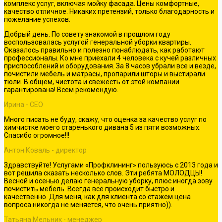
комплекс услуг, включая мойку фасада. Цены комфортные,
качество отличное. Никаких претензий, только благодарность и
пожелание успехов.
Добрый день. По совету знакомой в прошлом году
воспользовалась услугой генеральной уборки квартиры.
Оказалось правильно и полезно понаблюдать, как работают
профессионалы. Ко мне приехали 4 человека с кучей различных
приспособлений и оборудования. За 8 часов убрали все и везде,
почистили мебель и матрасы, пропарили шторы и выстирали
тюли. В общем, чистота и свежесть от этой компании
гарантирована! Всем рекомендую.
Ирина -
СEO
Много писать не буду, скажу, что оценка за качество услуг по
химчистке моего старенького дивана 5 из пяти возможных.
Спасибо огромное!!!
Антон Коваль -
директор
Здравствуйте! Услугами «Профклининг» пользуюсь с 2013 года и
вот решила сказать несколько слов. Эти ребята МОЛОДЦЫ!
Весной и осенью делаю генеральную уборку, плюс иногда зову
почистить мебель. Всегда все происходит быстро и
качественно. Для меня, как для клиента со стажем цена
вопроса никогда не меняется, что очень приятно)).
Татьяна Мельник -
менеджер