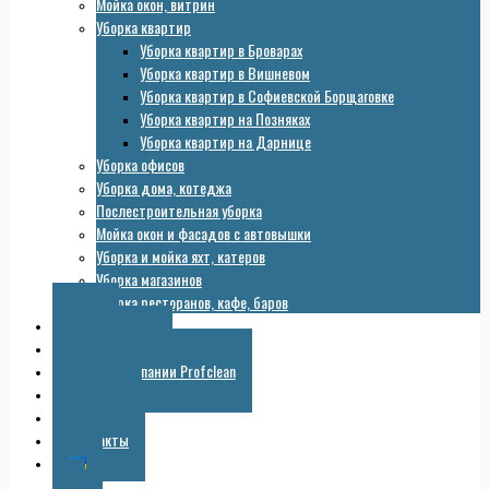
Мойка окон, витрин
Уборка квартир
Уборка квартир в Броварах
Уборка квартир в Вишневом
Уборка квартир в Софиевской Борщаговке
Уборка квартир на Позняках
Уборка квартир на Дарнице
Уборка офисов
Уборка дома, котеджа
Послестроительная уборка
Мойка окон и фасадов с автовышки
Уборка и мойка яхт, катеров
Уборка магазинов
Уборка ресторанов, кафе, баров
Цены
Оборудование
Галерея компании Profclean
Полезное
Скидки
Контакты