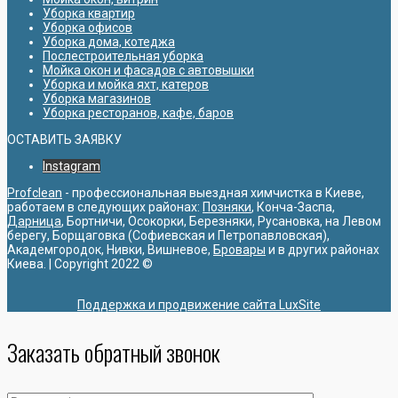
Уборка квартир
Уборка офисов
Уборка дома, котеджа
Послестроительная уборка
Мойка окон и фасадов с автовышки
Уборка и мойка яхт, катеров
Уборка магазинов
Уборка ресторанов, кафе, баров
ОСТАВИТЬ ЗАЯВКУ
Instagram
Profclean
- профессиональная выездная химчистка в Киеве,
работаем в следующих районах:
Позняки
, Конча-Заспа,
Дарница
, Бортничи, Осокорки, Березняки, Русановка, на Левом
берегу, Борщаговка (Софиевская и Петропавловская),
Академгородок, Нивки, Вишневое,
Бровары
и в других районах
Киева. | Copyright 2022 ©
Поддержка и продвижение сайта LuxSite
Заказать обратный звонок