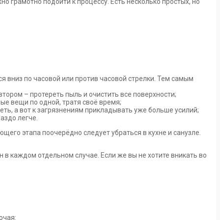
но грамотно подойти к процессу. Есть несколько простых, но
ся вниз по часовой или против часовой стрелки. Тем самым
втором – протереть пыль и очистить все поверхности;
ые вещи по одной, тратя своё время;
еть, а вот к загрязнениям прикладывать уже больше усилий;
аздо легче.
ующего этапа поочерёдно следует убраться в кухне и санузле.
 в каждом отдельном случае. Если же вы не хотите вникать во
ючая: