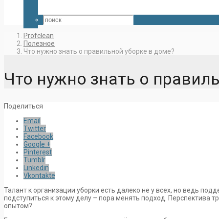
Profclean
Полезное
Что нужно знать о правильной уборке в доме?
Что нужно знать о правил
Поделиться
Email
Twitter
Facebook
Google +
Pinterest
Tumblr
Linkedin
Vkontakte
Талант к организации уборки есть далеко не у всех, но ведь по
подступиться к этому делу – пора менять подход. Перспектива т
опытом?