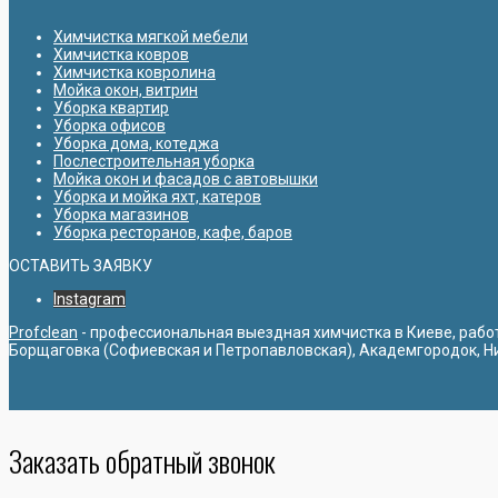
Химчистка мягкой мебели
Химчистка ковров
Химчистка ковролина
Мойка окон, витрин
Уборка квартир
Уборка офисов
Уборка дома, котеджа
Послестроительная уборка
Мойка окон и фасадов с автовышки
Уборка и мойка яхт, катеров
Уборка магазинов
Уборка ресторанов, кафе, баров
ОСТАВИТЬ ЗАЯВКУ
Instagram
Profclean
- профессиональная выездная химчистка в Киеве, рабо
Борщаговка (Софиевская и Петропавловская), Академгородок, Н
Заказать обратный звонок