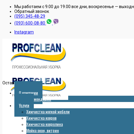
Мы работаем с 9.00 до 19.00 все дни, воскресенье — выход
Обратный звонок
(095) 345-48-29
(093) 600-08-80
Instagram
Оставить заявку
О компании
Рекомендации
Услуги
Химчистка мягкой мебели
Химчистка ковров
Химчистка ковролина
Мойка окон, витрин