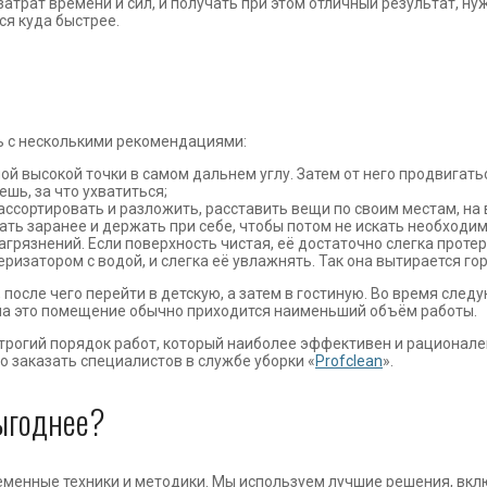
трат времени и сил, и получать при этом отличный результат, нуж
ся куда быстрее.
ь с несколькими рекомендациями:
ой высокой точки в самом дальнем углу. Затем от него продвигать
шь, за что ухватиться;
ссортировать и разложить, расставить вещи по своим местам, на 
ть заранее и держать при себе, чтобы потом не искать необходим
грязнений. Если поверхность чистая, её достаточно слегка протер
изатором с водой, и слегка её увлажнять. Так она вытирается гор
 после чего перейти в детскую, а затем в гостиную. Во время след
 на это помещение обычно приходится наименьший объём работы.
строгий порядок работ, который наиболее эффективен и рационален
о заказать специалистов в службе уборки «‎
Profclean
»‎.
ыгоднее?
временные техники и методики. Мы используем лучшие решения, вкл