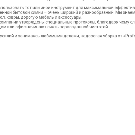
использовать тот или иной инструмент для максимальной эффектив
ной бытовой химии – очень широкий и разнообразный. Мы знаем, 
ол, ковры, дорогую мебель и аксессуары.
омпании утверждены специальные протоколы, благодаря чему служба
дом или офис начинают сиять первозданной чистотой.
силий и занимаясь любимыми делами, недорогая уборка от «‎Profcl