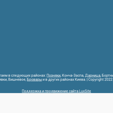
таем в следующих районах:
Позняки
, Конча-Заспа,
Дарница
, Бортн
ивки, Вишневое,
Бровары
и в других районах Киева. | Copyright 2022
Поддержка и продвижение сайта LuxSite