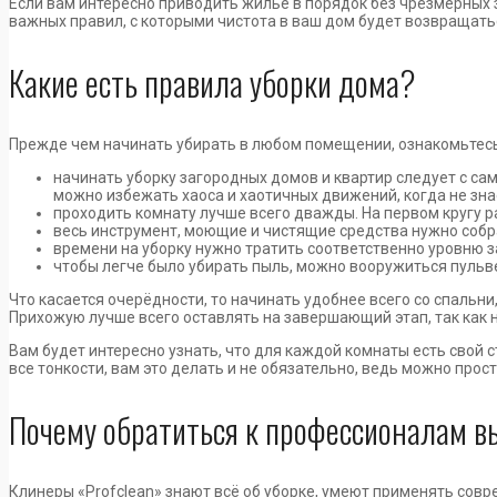
Если вам интересно приводить жильё в порядок без чрезмерных за
важных правил, с которыми чистота в ваш дом будет возвращать
Какие есть правила уборки дома?
Прежде чем начинать убирать в любом помещении, ознакомьтес
начинать уборку загородных домов и квартир следует с сам
можно избежать хаоса и хаотичных движений, когда не знае
проходить комнату лучше всего дважды. На первом кругу ра
весь инструмент, моющие и чистящие средства нужно собра
времени на уборку нужно тратить соответственно уровню за
чтобы легче было убирать пыль, можно вооружиться пульвер
Что касается очерёдности, то начинать удобнее всего со спальни,
Прихожую лучше всего оставлять на завершающий этап, так как
Вам будет интересно узнать, что для каждой комнаты есть свой 
все тонкости, вам это делать и не обязательно, ведь можно прост
Почему обратиться к профессионалам в
Клинеры «‎Profclean»‎ знают всё об уборке, умеют применять со