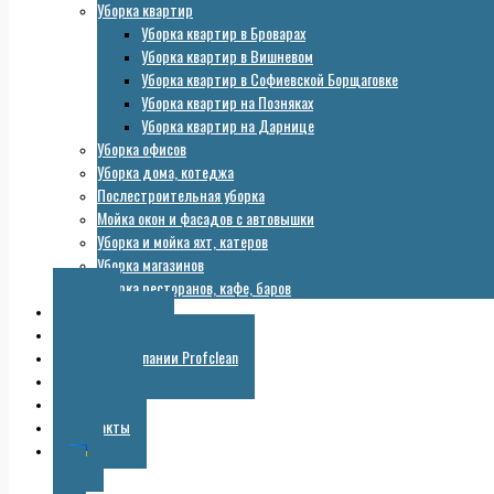
Уборка квартир
Уборка квартир в Броварах
Уборка квартир в Вишневом
Уборка квартир в Софиевской Борщаговке
Уборка квартир на Позняках
Уборка квартир на Дарнице
Уборка офисов
Уборка дома, котеджа
Послестроительная уборка
Мойка окон и фасадов с автовышки
Уборка и мойка яхт, катеров
Уборка магазинов
Уборка ресторанов, кафе, баров
Цены
Оборудование
Галерея компании Profclean
Полезное
Скидки
Контакты