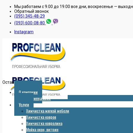
Мы работаем с 9.00 до 19.00 все дни, воскресенье — выход
Обратный звонок
(095) 345-48-29
(093) 600-08-80
Instagram
Оставить заявку
О компании
Рекомендации
Услуги
Химчистка мягкой мебели
Химчистка ковров
Химчистка ковролина
Мойка окон, витрин