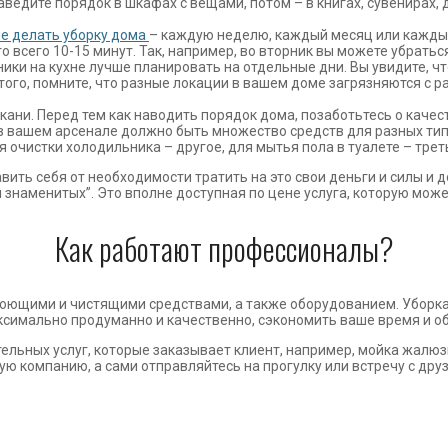
аведите порядок в шкафах с вещами, потом – в книгах, сувенирах,
ше делать уборку дома
– каждую неделю, каждый месяц или каждый
всего 10-15 минут. Так, например, во вторник вы можете убраться 
ики на кухне лучше планировать на отдельные дни. Вы увидите, чт
ого, помните, что разные локации в вашем доме загрязняются с 
кани. Перед тем как наводить порядок дома, позаботьтесь о каче
 в вашем арсенале должно быть множество средств для разных тип
 очистки холодильника – другое, для мытья пола в туалете – трет
ить себя от необходимости тратить на это свои деньги и силы и 
 знаменитых”. Это вполне доступная по цене услуга, которую мож
Как работают профессионалы?
ющими и чистящими средствами, а также оборудованием. Уборка кв
ксимально продуманно и качественно, сэкономить ваше время и о
льных услуг, которые заказывает клиент, например, мойка жалюзи
ю компанию, а сами отправляйтесь на прогулку или встречу с дру