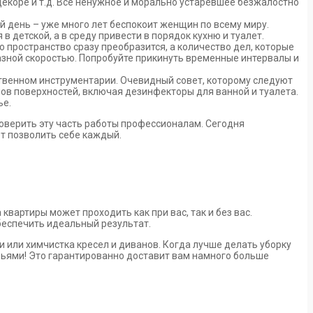
 декоре и т.д. Все ненужное и морально устаревшее безжалостно
 день – уже много лет беспокоит женщин по всему миру.
в детской, а в среду привести в порядок кухню и туалет.
о пространство сразу преобразится, а количество дел, которые
разной скоростью. Попробуйте прикинуть временные интервалы и
ственном инструментарии. Очевидный совет, которому следуют
ов поверхностей, включая дезинфекторы для ванной и туалета.
ье.
доверить эту часть работы профессионалам. Сегодня
ет позволить себе каждый.
артиры может проходить как при вас, так и без вас.
беспечить идеальный результат.
 или химчистка кресел и диванов. Когда лучше делать уборку
зьями! Это гарантированно доставит вам намного больше