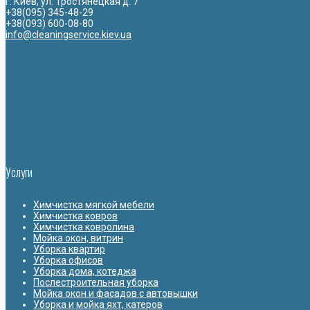
г. Киев, ул. Тростянецкая д. 7
+38(095) 345-48-29
+38(093) 600-08-80
info@cleaningservice.kiev.ua
Услуги
Химчистка мягкой мебели
Химчистка ковров
Химчистка ковролина
Мойка окон, витрин
Уборка квартир
Уборка офисов
Уборка дома, котеджа
Послестроительная уборка
Мойка окон и фасадов с автовышки
Уборка и мойка яхт, катеров