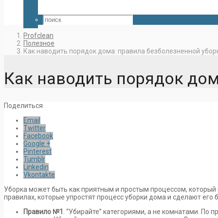
Profclean
Полезное
Как наводить порядок дома: правила безболезненной убор
Как наводить порядок дом
Поделиться
Email
Twitter
Facebook
Google +
Pinterest
Tumblr
Linkedin
Vkontakte
Уборка может быть как приятным и простым процессом, который 
правилах, которые упростят процесс уборки дома и сделают его 
Правило №1
. “Убирайте” категориями, а не комнатами. По