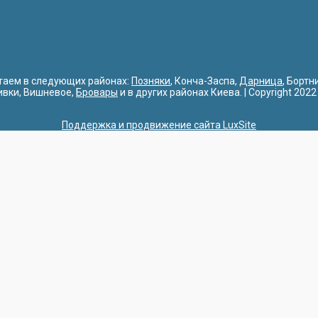
таем в следующих районах:
Позняки
, Конча-Заспа,
Дарница
, Бортн
ивки, Вишневое,
Бровары
и в других районах Киева. | Copyright 2022
Поддержка и продвижение сайта LuxSite