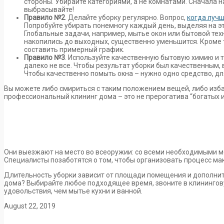
стороны. Убирайте категориями, а не комнатами. Сначала н
выбрасывайте!
Правило №2
. Делайте уборку регулярно. Вопрос,
когда луч
Попробуйте убирать понемногу каждый день, выделяя на это 
Глобальные задачи, например, мытье окон или бытовой техн
накопились до выходных, существенно уменьшится. Кроме т
составить примерный график.
Правило №3
. Используйте качественную бытовую химию и т
далеко не все. Чтобы результат уборки был качественным,
Чтобы качественно помыть окна – нужно одно средство, для
Вы можете либо смириться с таким положением вещей, либо избав
профессиональный клининг дома – это не прерогатива “богатых и
Они выезжают на место во всеоружии: со всеми необходимыми мо
Специалисты позаботятся о том, чтобы организовать процесс ма
Длительность уборки зависит от площади помещения и дополните
дома? Выбирайте любое подходящее время, звоните в клинингову
удовольствия, чем мытье кухни и ванной.
August 22, 2019