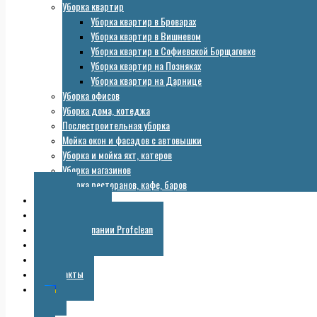
Уборка квартир
Уборка квартир в Броварах
Уборка квартир в Вишневом
Уборка квартир в Софиевской Борщаговке
Уборка квартир на Позняках
Уборка квартир на Дарнице
Уборка офисов
Уборка дома, котеджа
Послестроительная уборка
Мойка окон и фасадов с автовышки
Уборка и мойка яхт, катеров
Уборка магазинов
Уборка ресторанов, кафе, баров
Цены
Оборудование
Галерея компании Profclean
Полезное
Скидки
Контакты