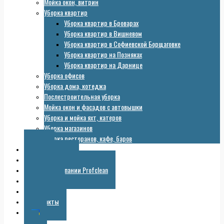
Мойка окон, витрин
Уборка квартир
Уборка квартир в Броварах
Уборка квартир в Вишневом
Уборка квартир в Софиевской Борщаговке
Уборка квартир на Позняках
Уборка квартир на Дарнице
Уборка офисов
Уборка дома, котеджа
Послестроительная уборка
Мойка окон и фасадов с автовышки
Уборка и мойка яхт, катеров
Уборка магазинов
Уборка ресторанов, кафе, баров
Цены
Оборудование
Галерея компании Profclean
Полезное
Скидки
Контакты