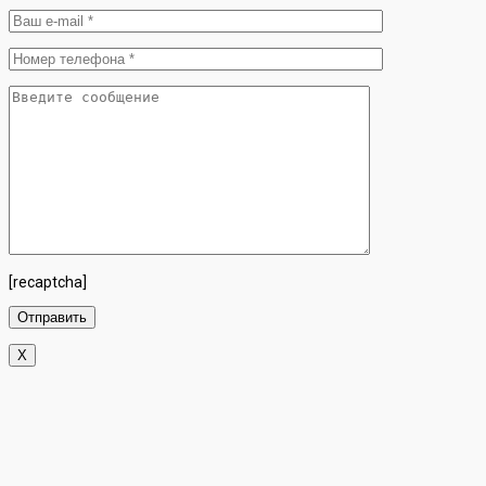
[recaptcha]
X