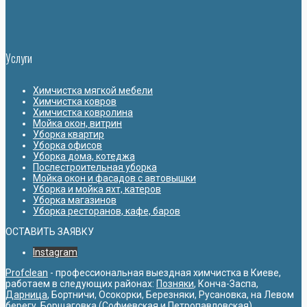
Услуги
Химчистка мягкой мебели
Химчистка ковров
Химчистка ковролина
Мойка окон, витрин
Уборка квартир
Уборка офисов
Уборка дома, котеджа
Послестроительная уборка
Мойка окон и фасадов с автовышки
Уборка и мойка яхт, катеров
Уборка магазинов
Уборка ресторанов, кафе, баров
ОСТАВИТЬ ЗАЯВКУ
Instagram
Profclean
- профессиональная выездная химчистка в Киеве,
работаем в следующих районах:
Позняки
, Конча-Заспа,
Дарница
, Бортничи, Осокорки, Березняки, Русановка, на Левом
берегу, Борщаговка (Софиевская и Петропавловская),