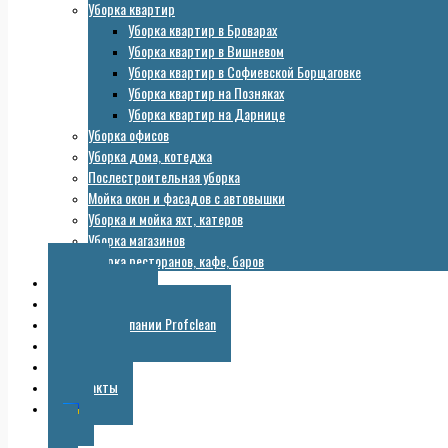
Уборка квартир
Уборка квартир в Броварах
Уборка квартир в Вишневом
Уборка квартир в Софиевской Борщаговке
Уборка квартир на Позняках
Уборка квартир на Дарнице
Уборка офисов
Уборка дома, котеджа
Послестроительная уборка
Мойка окон и фасадов с автовышки
Уборка и мойка яхт, катеров
Уборка магазинов
Уборка ресторанов, кафе, баров
Цены
Оборудование
Галерея компании Profclean
Полезное
Скидки
Контакты