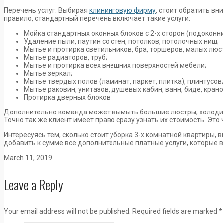
Перечень услуг. Выбирая
клининговую фирму
, стоит обратить вн
правило, стандартный перечень включает такие услуги:
Мойка стандартных оконных блоков с 2-х сторон (подоконник
Удаление пыли, паутин со стен, потолков, потолочных ниш;
Мытье и протирка светильников, бра, торшеров, малых люс
Мытье радиаторов, труб;
Мытье и протирка всех внешних поверхностей мебели;
Мытье зеркал;
Мытье твердых полов (ламинат, паркет, плитка), плинтусов;
Мытье раковин, унитазов, душевых кабин, ванн, биде, крано
Протирка дверных блоков.
Дополнительно команда может вымыть большие люстры, холодильн
Точно так же клиент имеет право сразу узнать их стоимость. Это
Интересуясь тем, сколько стоит уборка 3-х комнатной квартиры
добавить к сумме все дополнительные платные услуги, которые 
March 11, 2019
Leave a Reply
Your email address will not be published.
Required fields are marked
*