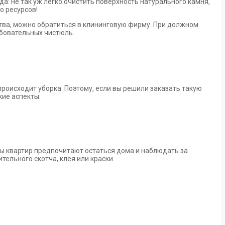
а: не так уж легко очистить поверхность натурального камня,
о ресурсов!
тва, можно обратиться в клининговую фирму. При должном
ебовательных чистюль.
роисходит уборка. Поэтому, если вы решили заказать такую
кие аспекты:
ы квартир предпочитают остаться дома и наблюдать за
тельного скотча, клея или краски.