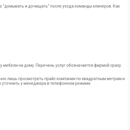
-то “домывать и дочищать” после ухода команды клинеров. Как
 мебели на дому. Перечень услуг обозначается фирмой сразу.
точно лишь просмотреть прайс компании по квадратным метрам и
но уточнить у менеджера в телефонном режиме.