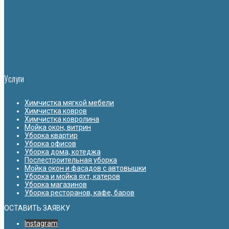
Услуги
Химчистка мягкой мебели
Химчистка ковров
Химчистка ковролина
Мойка окон, витрин
Уборка квартир
Уборка офисов
Уборка дома, котеджа
Послестроительная уборка
Мойка окон и фасадов с автовышки
Уборка и мойка яхт, катеров
Уборка магазинов
Уборка ресторанов, кафе, баров
ОСТАВИТЬ ЗАЯВКУ
Instagram