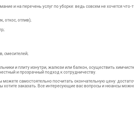
имание и на перечень услуг по уборке: ведь совсем не хочется что
, откос, отлив);
тр;
в, смесителей;
ики и плиту изнутри, жалюзи или балкон, осуществить химчистку
 честный и прозрачный подход к сотрудничеству.
, вы можете самостоятельно посчитать окончательную цену: доста
вы хотите заказать. Все интересующие вас вопросы и нюансы мож