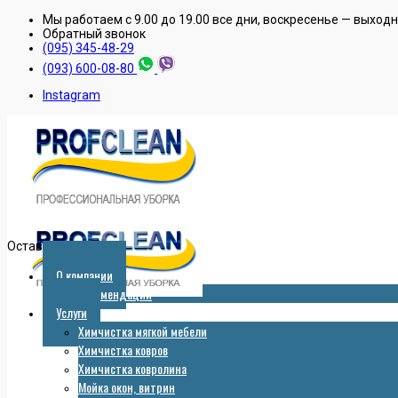
Мы работаем с 9.00 до 19.00 все дни, воскресенье — выход
Обратный звонок
(095) 345-48-29
(093) 600-08-80
Instagram
Оставить заявку
О компании
Рекомендации
Услуги
Химчистка мягкой мебели
Химчистка ковров
Химчистка ковролина
Мойка окон, витрин