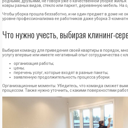
родными, друзьями, не говоря уже о качественной уборке жилья.
ковры разных видов, стекло или паркет, деревянную мебель. На 
Чтобы уборка прошла беззаботно, и ни один предмет в доме не 
уровне профессионализма ее работников даже уборка 3-комнатно
Что нужно учесть, выбирая клининг-сер
Выбирая команду для приведения своей квартиры в порядок, мног
услугу впервые или имеете негативный опыт сотрудничества с к
организация работы;
цены;
перечень услуг, которые входят в разные пакеты;
заявленную продолжительность процесса уборки.
Организационные моменты. Убедитесь, что команда сможет вымы
процессом. Также нужно уточнить, с какими поверхностями работа