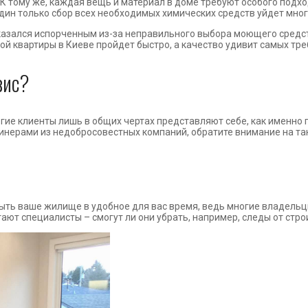
 К тому же, каждая вещь и материал в доме требуют особого подход
один только сбор всех необходимых химических средств уйдет мног
оказался испорченным из-за неправильного выбора моющего средс
й квартиры в Киеве пройдет быстро, а качество удивит самых тр
вис?
ие клиенты лишь в общих чертах представляют себе, как именно п
линерами из недобросовестных компаний, обратите внимание на та
ть ваше жилище в удобное для вас время, ведь многие владельц
ют специалисты – смогут ли они убрать, например, следы от строи