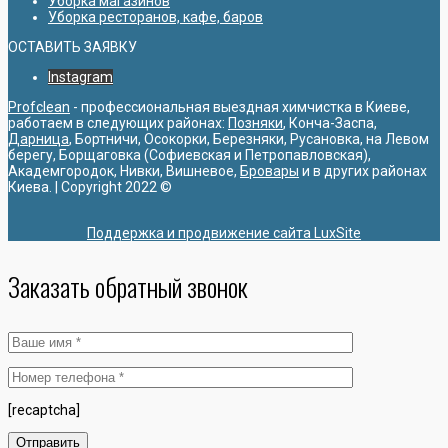
Уборка магазинов
Уборка ресторанов, кафе, баров
ОСТАВИТЬ ЗАЯВКУ
Instagram
Profclean
- профессиональная выездная химчистка в Киеве,
работаем в следующих районах:
Позняки
, Конча-Заспа,
Дарница
, Бортничи, Осокорки, Березняки, Русановка, на Левом
берегу, Борщаговка (Софиевская и Петропавловская),
Академгородок, Нивки, Вишневое,
Бровары
и в других районах
Киева. | Copyright 2022 ©
Поддержка и продвижение сайта LuxSite
Заказать обратный звонок
[recaptcha]