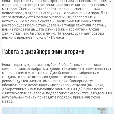
Если шторы очень прочно закреплены или их невозможно снять
с карниза, то клинеры устранить загрязнения на весу «сухим»
методом. Специалисты обработают ткань специальными
веществами, в отдельных случаях – с применением пара. Для
этого используются только экологичные, безопасные и
нетоксичные моющие составы. После очистки химический
раствор будет полностью удален из толщи текстиля, поэтому
вам не придется дышать химическими ароматами. Сухая
химчистка – это быстро и легко. На процедуру уйдет совсем
немного времени – около 1-1,5 часа.
Работа с дизайнерскими шторами
Если шторы нуждаются в глубокой обработке, клининговая
компания может забрать изделие в химчистку в промышленных
машинах замкнутого цикла. Дизайнерские ламбрекены и
гардины, а также шторы из дорогостоящих тканей
рекомендуется чистить именно в цеху. Клинеры учтут
абсолютно все особенности материала и отделки (вышивка,
декоративные и выступающие элементы и т.д.). Чаще всего
синтетические занавески подвергают акваочистке, а изделия из
натуральных тканей приводят в порядок, применяя сухой
метод.