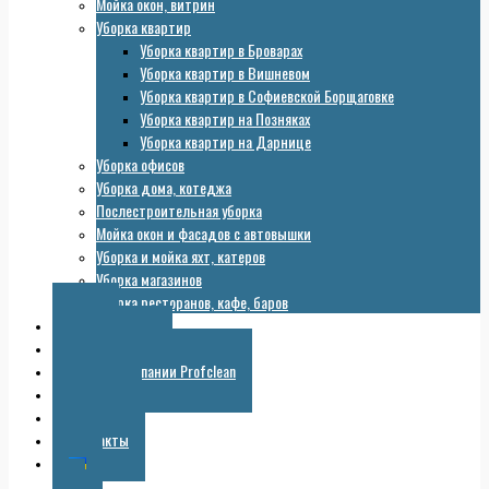
Мойка окон, витрин
Уборка квартир
Уборка квартир в Броварах
Уборка квартир в Вишневом
Уборка квартир в Софиевской Борщаговке
Уборка квартир на Позняках
Уборка квартир на Дарнице
Уборка офисов
Уборка дома, котеджа
Послестроительная уборка
Мойка окон и фасадов с автовышки
Уборка и мойка яхт, катеров
Уборка магазинов
Уборка ресторанов, кафе, баров
Цены
Оборудование
Галерея компании Profclean
Полезное
Скидки
Контакты