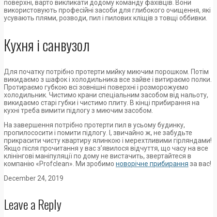
поверхні, варто викликати додому команду фахівців. Вони
використовують професійні засоби для глибокого очищення, які
усувають плями, розводи, пил і пилових кліщів з товщі оббивки.
Кухня і санвузол
Для початку потрібно протерти мийку миючим порошком. Потім
викидаємо з шафок і холодильника все зайве і витираємо полки.
Протираємо губкою всі зовнішні поверхні і розморожуємо
холодильник. Чистимо крани спеціальним засобом від нальоту,
викидаємо старі губки і чистимо плиту. В кінці прибирання на
кухні треба вимити підлогу з миючим засобом.
На завершення потрібно протерти пил в усьому будинку,
пропилососити і помити підлогу. І, звичайно ж, не забудьте
прикрасити чисту квартиру ялинкою і мерехтливими гірляндами!
Якщо після прочитання у вас з’явилося відчуття, що часу на все
клінінгові маніпуляції по дому не вистачить, звертайтеся в
компанію «Profclean». Ми зробимо
новорічне прибирання
за вас!
December 24, 2019
Leave a Reply