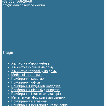
+38(063) 568-20-68
info@cleaningservice.kiev.ua
Послуги
Хімчистка м’яких меблів
Хімчистка килимів на дому
Хімчистка ковроліну на дому
Мийка вікон, вітрин
Прибирання квартир
Прибирання офісів
Прибирання будинків, котеджів
Прибирання після будівництва
Прибирання і миття яхт, катерів
Миття вікон і фасадів з автовишки
Прибирання магазинів
Прибирання ресторанів, кафе, барів