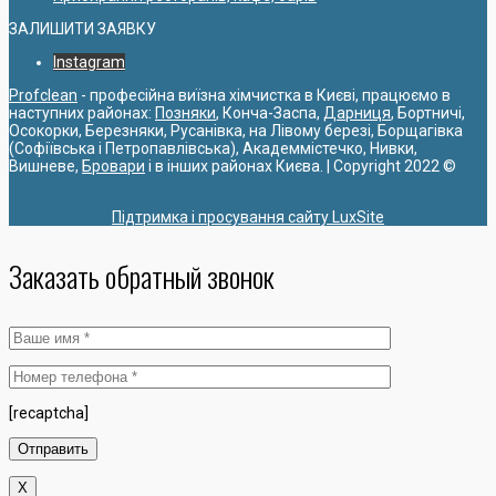
ЗАЛИШИТИ ЗАЯВКУ
Instagram
Profclean
- професійна виїзна хімчистка в Києві, працюємо в
наступних районах:
Позняки
, Конча-Заспа,
Дарниця
, Бортничі,
Осокорки, Березняки, Русанівка, на Лівому березі, Борщагівка
(Софіївська і Петропавлівська), Академмістечко, Нивки,
Вишневе,
Бровари
і в інших районах Києва. | Copyright 2022 ©
Підтримка і просування сайту LuxSite
Заказать обратный звонок
[recaptcha]
X