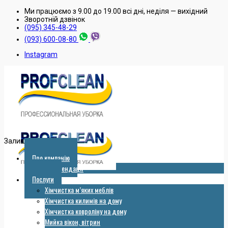
Ми працюємо з 9.00 до 19.00 всі дні, неділя — вихідний
Зворотнiй дзвiнок
(095) 345-48-29
(093) 600-08-80
Instagram
Залишити заявку
Про компанію
Рекомендації
Послуги
Хімчистка м’яких меблів
Хімчистка килимів на дому
Хімчистка ковроліну на дому
Мийка вікон, вітрин