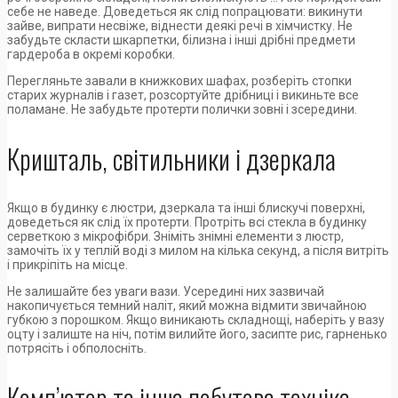
себе не наведе. Доведеться як слід попрацювати: викинути
зайве, випрати несвіже, віднести деякі речі в хімчистку. Не
забудьте скласти шкарпетки, білизна і інші дрібні предмети
гардероба в окремі коробки.
Перегляньте завали в книжкових шафах, розберіть стопки
старих журналів і газет, розсортуйте дрібниці і викиньте все
поламане. Не забудьте протерти полички зовні і зсередини.
Кришталь, світильники і дзеркала
Якщо в будинку є люстри, дзеркала та інші блискучі поверхні,
доведеться як слід їх протерти. Протріть всі стекла в будинку
серветкою з мікрофібри. Зніміть знімні елементи з люстр,
замочіть їх у теплій воді з милом на кілька секунд, а після витріть
і прикріпіть на місце.
Не залишайте без уваги вази. Усередині них зазвичай
накопичується темний наліт, який можна відмити звичайною
губкою з порошком. Якщо виникають складнощі, наберіть у вазу
оцту і залиште на ніч, потім вилийте його, засипте рис, гарненько
потрясіть і обполосніть.
Комп’ютер та інша побутова техніка