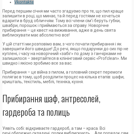
Vkontakte
Перед першим січня ми часто згадуємо про те, що пил краще
залишити в році, що минає, та й перед гостями не хочеться
вдарити в бруд обличчям. Тому всі члени сім’ї беруть губки,
швабри, порошок і приймаються за справу. Новорічне
прибирання – це квест на виживання, адже в день свята
виблискувати має абсолютно все!
У цій статті ми розповімо вам, з чого почати прибирання і як
завершити його швидше! До речі, якщо подарунки до сих пір не
куплені, і часу на новорічний «забіг» по дому з ганчірками не
залишилося – звертайтеся в клінінговий сервіс «Profclean». Ми
швидко і якісно зробимо все за вас.
Прибирання – це війна з пилом, а головний секрет перемоги
полягає в тому, щоб розділити процес на кілька етапів: шафи,
кришталь, текстиль, меблі, техніка, кухня.
Прибирання шаф, антресолей,
гардероба та полиць
Уявіть собі: відкриваєте гардероб, а там – краса. Всі
речі обережно складені, полки виблискують … Але порядок сам