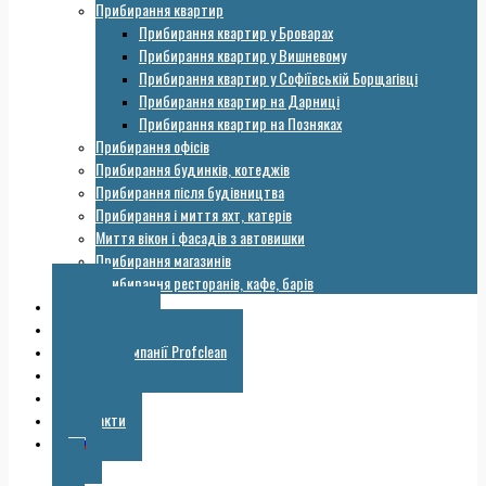
Прибирання квартир
Прибирання квартир у Броварах
Прибирання квартир у Вишневому
Прибирання квартир у Софіївській Борщагівці
Прибирання квартир на Дарниці
Прибирання квартир на Позняках
Прибирання офісів
Прибирання будинків, котеджів
Прибирання після будівництва
Прибирання і миття яхт, катерів
Миття вікон і фасадів з автовишки
Прибирання магазинів
Прибирання ресторанів, кафе, барів
Ціни
Обладнання
Галерея компанії Profclean
Корисне
Знижки
Контакти