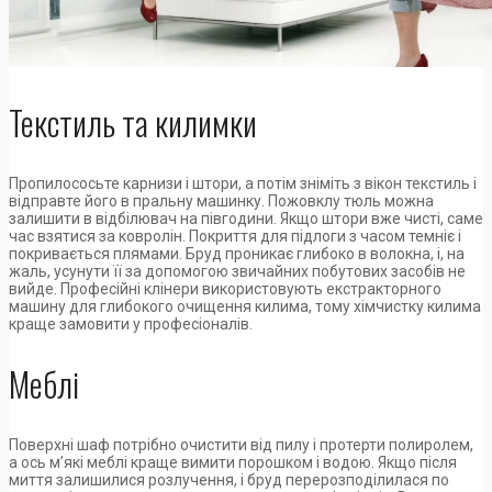
Текстиль та килимки
Пропилососьте карнизи і штори, а потім зніміть з вікон текстиль і
відправте його в пральну машинку. Пожовклу тюль можна
залишити в відбілювач на півгодини. Якщо штори вже чисті, саме
час взятися за ковролін. Покриття для підлоги з часом темніє і
покривається плямами. Бруд проникає глибоко в волокна, і, на
жаль, усунути її за допомогою звичайних побутових засобів не
вийде. Професійні клінери використовують екстракторного
машину для глибокого очищення килима, тому хімчистку килима
краще замовити у професіоналів.
Меблі
Поверхні шаф потрібно очистити від пилу і протерти полиролем,
а ось м’які меблі краще вимити порошком і водою. Якщо після
миття залишилися розлучення, і бруд перерозподілилася по