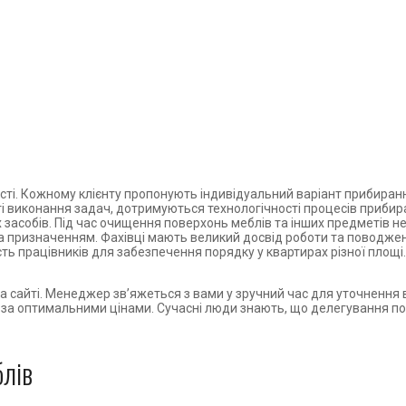
сті. Кожному клієнту пропонують індивідуальний варіант прибиранн
і виконання задач, дотримуються технологічності процесів прибир
асобів. Під час очищення поверхонь меблів та інших предметів не в
за призначенням. Фахівці мають великий досвід роботи та поводже
ість працівників для забезпечення порядку у квартирах різної пло
а сайті. Менеджер зв’яжеться з вами у зручний час для уточнення 
х за оптимальними цінами. Сучасні люди знають, що делегування 
блів