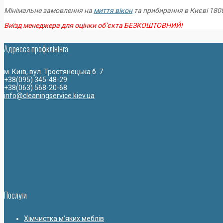
Мінімальне замовлення на
миття вікон
та прибирання в Києві 1800
Виїзд менеджера для оцінки об’єкта БЕЗКОШТОВНИЙ!
Адресса профклiнiнга
м. Київ, вул. Тростянецька б. 7
+38(095) 345-48-29
+38(063) 568-20-68
info@cleaningservice.kiev.ua
Послуги
Хімчистка м’яких меблів