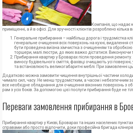
Компанія, що надає к
приміщенні, а й в офісі. Для зручності клієнтів розроблено кілька в
Генеральне прибирання – найбільш дорога і трудомістка клі
генеральне очищення всіх поверхонь на кухні, видалення с
бути проведена виїзна хімчистка з очищенням та обробкою вс
торшери, малі люстри, до яких важко дістатися. Виконуючи т
Прибирання квартир у Броварах після проведення ремонту. Д
виносу будівельного сміття, фахівці очищають усі поверхні,
та встановлюють великогабаритні меблі. При замовленні цьо
Додатково можна замовити чищення внутрішньої частини холодил
чимало сил, часу. Не менш трудомістким, а часом і небезпечним за
все необхідне обладнання для очищення віконних поверхонь з обох 
рам з усіх боків. За допомогою цієї послуги прибирання буде не ті
Переваги замовлення прибирання в Брова
Прибирання квартир у Києві, Броварах та інших населених пункта
справами або просто відпочити, доки професійна бригада клінерів