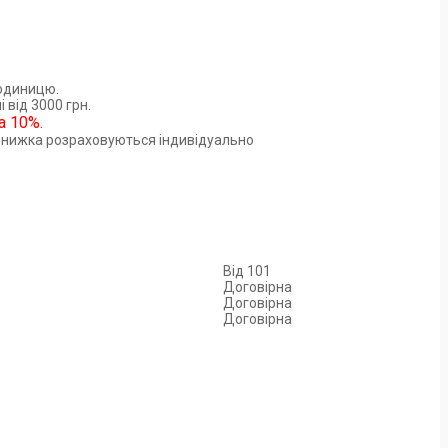
 одиницю.
 від 3000 грн.
а 10%.
і знижка розраховуються індивідуально
Від 101
Договірна
Договірна
Договірна