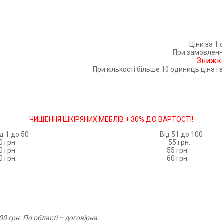
Ціни за 1
При замовленні
Знижк
При кількості більше 10 одиниць ціна 
ЧИЩЕННЯ ШКІРЯНИХ МЕБЛІВ + 30% ДО ВАРТОСТІ!
 до 50
Від 51 до 100
рн.
55 грн.
рн.
55 грн.
рн.
60 грн.
00 грн. По області – договірна.