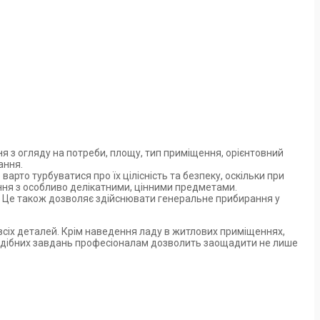
я з огляду на потреби, площу, тип приміщення, орієнтовний
ання.
арто турбуватися про їх цілісність та безпеку, оскільки при
ння з особливо делікатними, цінними предметами.
щі. Це також дозволяє здійснювати генеральне прибирання у
всіх деталей. Крім наведення ладу в житлових приміщеннях,
подібних завдань професіоналам дозволить заощадити не лише