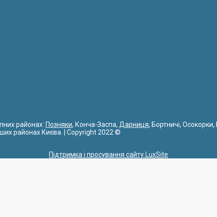
упних районах:
Позняки
, Конча-Заспа,
Дарниця
, Бортничі, Осокорки,
інших районах Києва. | Copyright 2022 ©
Підтримка і просування сайту LuxSite