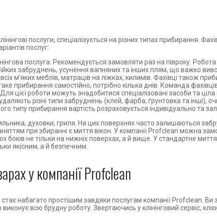
лінінгові послуги, спеціалізується на різних типах прибирання. Ф
аріантів послуг:
нінгова послуга. Рекомендується замовляти раз на півроку. Робота 
тійких забруднень, усунення вапняних та інших плям, що важко вив
іх м’яких меблів, матраців на ліжках, килимів. Фахівці також приб
аке прибирання самостійно, потрібно кілька днів. Команда фахівців
ля цієї роботи можуть знадобитися спеціалізовані засоби та ціла б
 удаляють різні типи забруднень (клей, фарба, ґрунтовка та інші),
го типу прибирання вартість розраховується індивідуально та зале
ьника, духовки, гриля. На цих поверхнях часто залишаються забру
няттям при збиранні є миття вікон. У компанії Profclean можна зам
боків не тільки на нижніх поверхах, а й вище. У стандартне миття 
льки якісним, а й безпечним.
рах у компанії Profclean
х стає набагато простішим завдяки послугам компанії Profclean. В
 виконує всю брудну роботу. Звертаючись у клінінговий сервіс, клі