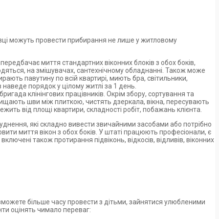
ахівці можуть провести прибирання не лише у житловому
передбачає миття стандартних віконних блоків з обох боків,
одяться, на змішувачах, сантехнічному обладнанні. Також може
ирають павутину по всій квартирі, миють бра, світильники,
 наведе порядок у цілому житлі за 1 день.
ригада клінінгових працівників. Окрім збору, сортування та
 очищають шви між плиткою, чистять дзеркала, вікна, пересувають
жить від площі квартири, складності робіт, побажань клієнта.
днення, які складно вивести звичайними засобами або потрібно
овити миття вікон з обох боків. У штаті працюють професіонали, є
включені також протирання підвіконь, відкосів, відливів, віконних
и зможете більше часу провести з дітьми, зайнятися улюбленими
єнти оцінять чимало переваг: