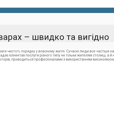
варах – швидко та вигідно
ги чистоті, порядку у власному житлі. Сучасні люди все частіше 
адає клінінгові послуги різного типу не тільки жителям столиці, а й
кторів, проводиться професіоналами з використанням високоякісни