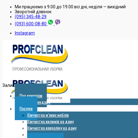
Ми працюємо з 9.00 до 19.00 всі дні, неділя — вихідний
Зворотнiй дзвiнок
(095) 345-48-29
(093) 600-08-80
Instagram
Залишити заявку
Про компанію
Рекомендації
Послуги
Хімчистка м’яких меблів
Хімчистка килимів на дому
Хімчистка ковроліну на дому
Мийка вікон, вітрин