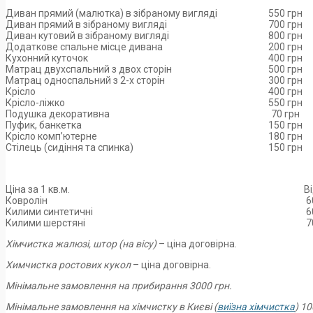
Диван прямий (малютка) в зібраному вигляді
550 грн
Диван прямий в зібраному вигляді
700 грн
Диван кутовий в зібраному вигляді
800 грн
Додаткове спальне місце дивана
200 грн
Кухонний куточок
400 грн
Матрац двухспальний з двох сторін
500 грн
Матрац односпальний з 2-х сторін
300 грн
Крісло
400 грн
Крісло-ліжко
550 грн
Подушка декоративна
70 грн
Пуфик, банкетка
150 грн
Крісло комп’ютерне
180 грн
Стілець (сидіння та спинка)
150 грн
Ціна за 1 кв.м.
Від 1
Ковролін
60 г
Килими синтетичні
60 г
Килими шерстяні
70 г
Хімчистка жалюзі, штор (на вісу)
– ціна договірна.
Химчистка ростових кукол
– ціна договірна.
Мінімальне замовлення на прибирання 3000 грн.
Мінімальне замовлення на хімчистку в Києві (
виїзна хімчистка
) 10