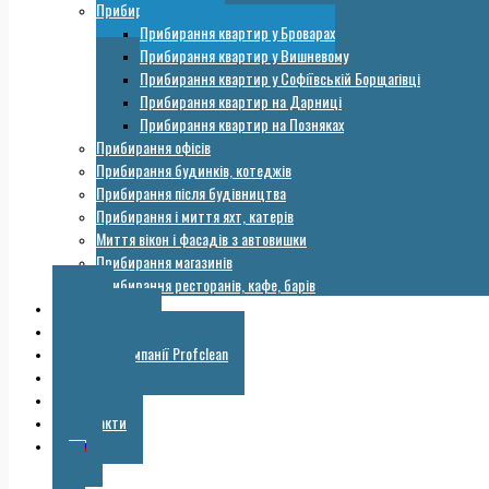
Прибирання квартир
Прибирання квартир у Броварах
Прибирання квартир у Вишневому
Прибирання квартир у Софіївській Борщагівці
Прибирання квартир на Дарниці
Прибирання квартир на Позняках
Прибирання офісів
Прибирання будинків, котеджів
Прибирання після будівництва
Прибирання і миття яхт, катерів
Миття вікон і фасадів з автовишки
Прибирання магазинів
Прибирання ресторанів, кафе, барів
Ціни
Обладнання
Галерея компанії Profclean
Корисне
Знижки
Контакти