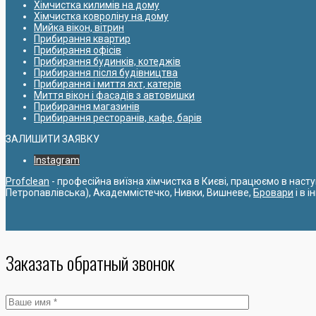
Хімчистка килимів на дому
Хімчистка ковроліну на дому
Мийка вікон, вітрин
Прибирання квартир
Прибирання офісів
Прибирання будинків, котеджів
Прибирання після будівництва
Прибирання і миття яхт, катерів
Миття вікон і фасадів з автовишки
Прибирання магазинів
Прибирання ресторанів, кафе, барів
ЗАЛИШИТИ ЗАЯВКУ
Instagram
Profclean
- професійна виїзна хімчистка в Києві, працюємо в наст
Петропавлівська), Академмістечко, Нивки, Вишневе,
Бровари
і в 
Заказать обратный звонок