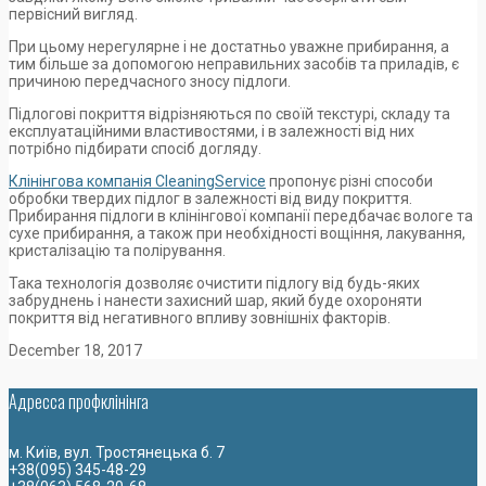
первісний вигляд.
При цьому нерегулярне і не достатньо уважне прибирання, а
тим більше за допомогою неправильних засобів та приладів, є
причиною передчасного зносу підлоги.
Підлогові покриття відрізняються по своїй текстурі, складу та
експлуатаційними властивостями, і в залежності від них
потрібно підбирати спосіб догляду.
Клінінгова компанія CleaningService
пропонує різні способи
обробки твердих підлог в залежності від виду покриття.
Прибирання підлоги в клінінгової компанії передбачає вологе та
сухе прибирання, а також при необхідності вощіння, лакування,
кристалізацію та полірування.
Така технологія дозволяє очистити підлогу від будь-яких
забруднень і нанести захисний шар, який буде охороняти
покриття від негативного впливу зовнішніх факторів.
December 18, 2017
Адресса профклiнiнга
м. Київ, вул. Тростянецька б. 7
+38(095) 345-48-29