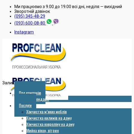
Ми працюємо з 9.00 до 19.00 всі дні, неділя — вихідний
Зворотнiй дзвiнок
(095) 345-48-29
(093) 600-08-80
Instagram
Залишити заявку
Про компанію
Рекомендації
Послуги
Хімчистка м’яких меблів
Хімчистка килимів на дому
Хімчистка ковроліну на дому
Мийка вікон, вітрин