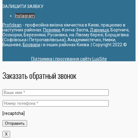
ЗАЛИШИТИ ЗАЯВКУ
Instagram
Profclean
- професійна виїзна хімчистка в Києві, працюємо в
наступних районах:
Позняки
, Конча-Заспа,
Дарниця
, Бортничі,
Осокорки, Березняки, Русанівка, на Лівому березі, Борщагівка
(Софіївська і Петропавлівська), Академмістечко, Нивки,
Вишневе,
Бровари
і в інших районах Києва. | Copyright 2022 ©
Підтримка і просування сайту LuxSite
Заказать обратный звонок
[recaptcha]
X