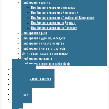
Прибирання квартир
Прибирання квартир у Броварах
Прибирання квартир у Вишневому
Прибирання квартир у Софіївській Борщагівці
Прибирання квартир на Дарниці
Прибирання квартир на Позняках
Прибирання офісів
Прибирання будинків, котеджів
Прибирання після будівництва
Прибирання і миття яхт, катерів
Миття вікон і фасадів з автовишки
Прибирання магазинів
Прибирання ресторанів, кафе, барів
Ціни
Обладнання
Галерея компанії Profclean
Корисне
Знижки
Контакти