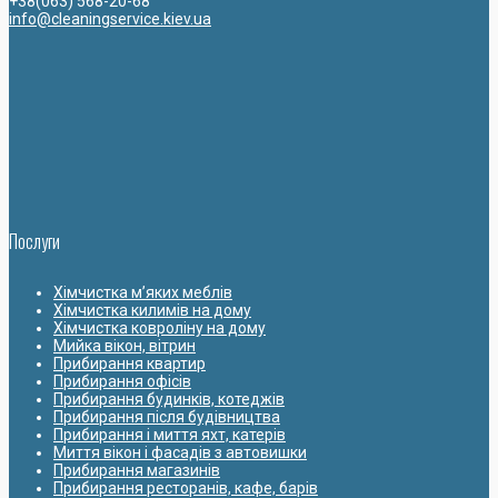
+38(063) 568-20-68
info@cleaningservice.kiev.ua
Послуги
Хімчистка м’яких меблів
Хімчистка килимів на дому
Хімчистка ковроліну на дому
Мийка вікон, вітрин
Прибирання квартир
Прибирання офісів
Прибирання будинків, котеджів
Прибирання після будівництва
Прибирання і миття яхт, катерів
Миття вікон і фасадів з автовишки
Прибирання магазинів
Прибирання ресторанів, кафе, барів