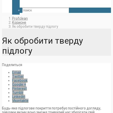
Profclean
Корисне
Як обробити тверду підлогу
Як обробити тверду
підлогу
Поделиться
Email
Twitter
Facebook
Google +
Pinterest
Tumblr
Linkedin
Vkontakte
Будь-яке підлогове покриття потребує постійного догляду,
завдяки якому воно зможе тривалий час зберігати свій