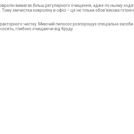
овролін вимагає більш регулярного очищення, адже по ньому ходять
. Тому хімчистка ковроліну в офісі – це не тільки обов’язкова гігієн
ракторного чистку. Миючий пилосос розпорошує спеціальні засоби для
сосять, глибоко очищаючи від бруду.