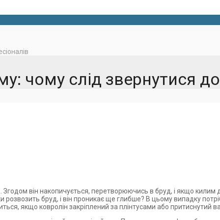
есіоналів
му: чому слід звернутися д
. Згодом він накопичується, перетворюючись в бруд, і якщо килим д
и розвозить бруд, і він проникає ще глибше? В цьому випадку потрі
ться, якщо ковролін закріплений за плінтусами або притиснутий 