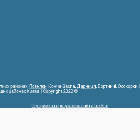
упних районах:
Позняки
, Конча-Заспа,
Дарниця
, Бортничі, Осокорки,
інших районах Києва. | Copyright 2022 ©
Підтримка і просування сайту LuxSite