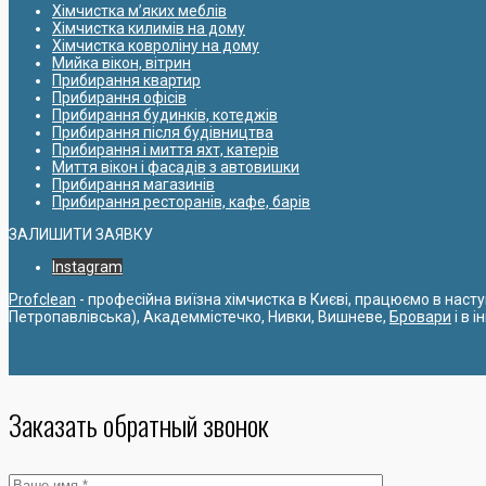
Хімчистка м’яких меблів
Хімчистка килимів на дому
Хімчистка ковроліну на дому
Мийка вікон, вітрин
Прибирання квартир
Прибирання офісів
Прибирання будинків, котеджів
Прибирання після будівництва
Прибирання і миття яхт, катерів
Миття вікон і фасадів з автовишки
Прибирання магазинів
Прибирання ресторанів, кафе, барів
ЗАЛИШИТИ ЗАЯВКУ
Instagram
Profclean
- професійна виїзна хімчистка в Києві, працюємо в наст
Петропавлівська), Академмістечко, Нивки, Вишневе,
Бровари
і в 
Заказать обратный звонок