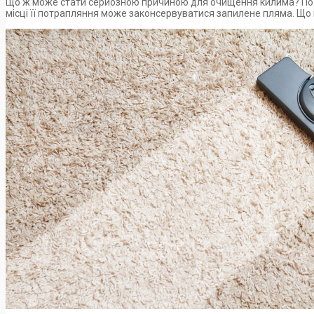
Що ж може стати серйозною причиною для очищення килима? По-пер
місці її потрапляння може законсервуватися запилене пляма. Що в