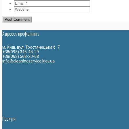
Адресса профклiнiнга
м. Київ, вул. Тростянецька б. 7
+38(095) 345-48-29
+38(063) 568-20-68
info@cleaningservice.kiev.ua
Послуги