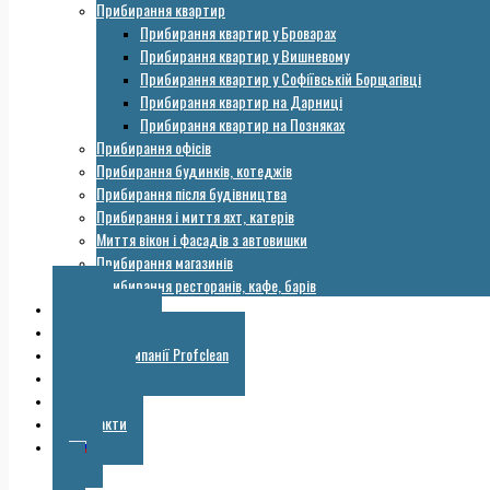
Прибирання квартир
Прибирання квартир у Броварах
Прибирання квартир у Вишневому
Прибирання квартир у Софіївській Борщагівці
Прибирання квартир на Дарниці
Прибирання квартир на Позняках
Прибирання офісів
Прибирання будинків, котеджів
Прибирання після будівництва
Прибирання і миття яхт, катерів
Миття вікон і фасадів з автовишки
Прибирання магазинів
Прибирання ресторанів, кафе, барів
Ціни
Обладнання
Галерея компанії Profclean
Корисне
Знижки
Контакти