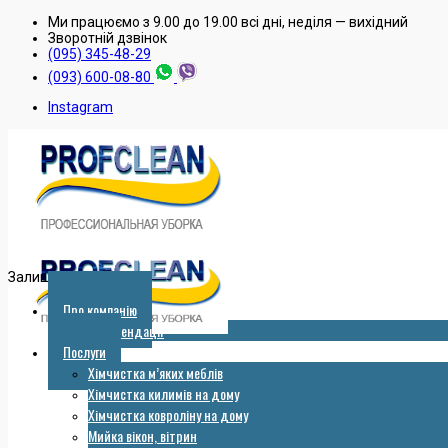
Ми працюємо з 9.00 до 19.00 всі дні, неділя — вихідний
Зворотнiй дзвiнок
(095) 345-48-29
(093) 600-08-80
Instagram
Залишити заявку
Про компанію
Рекомендації
Послуги
Хімчистка м’яких меблів
Хімчистка килимів на дому
Хімчистка ковроліну на дому
Мийка вікон, вітрин