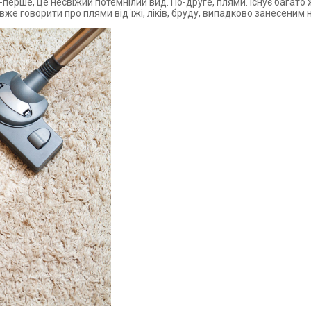
ше, це несвіжий потемнілий вид. По-друге, плями. Існує багато ж
же говорити про плями від їжі, ліків, бруду, випадково занесеним 