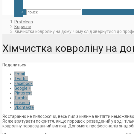
Profclean
Корисне
Хімчистка ковроліну на дому: чому слід звернутися до проф
Хімчистка ковроліну на до
Поделиться
Email
Twitter
Facebook
Google +
Pinterest
Tumblr
Linkedin
Vkontakte
Як старанно не пилососячи, весь пил з килима витягти неможливо
Як же врятувати покриття, якщо порошок, розведений у воді, тільк
ковроліну первозданний вигляд. Допомога професіоналів знадоби