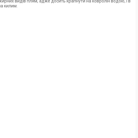
ирних видів плям, адже досить крапнути на ковролін водою, і в
на килим.