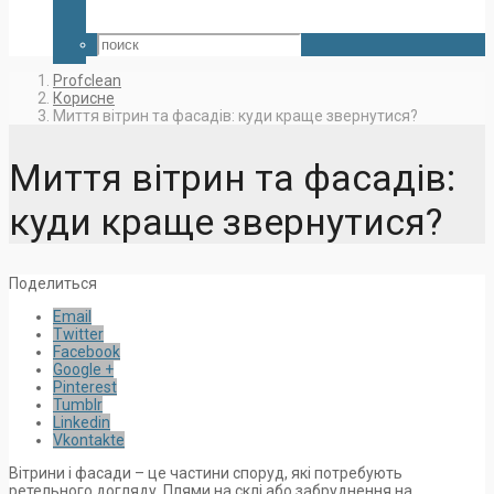
Profclean
Корисне
Миття вітрин та фасадів: куди краще звернутися?
Миття вітрин та фасадів:
куди краще звернутися?
Поделиться
Email
Twitter
Facebook
Google +
Pinterest
Tumblr
Linkedin
Vkontakte
Вітрини і фасади – це частини споруд, які потребують
ретельного догляду. Плями на склі або забруднення на