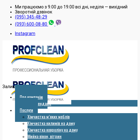
Ми працюємо з 9.00 до 19.00 всі дні, неділя — вихідний
Зворотнiй дзвiнок
(095) 345-48-29
(093) 600-08-80
Instagram
Залишити заявку
Про компанію
Рекомендації
Послуги
Хімчистка м’яких меблів
Хімчистка килимів на дому
Хімчистка ковроліну на дому
Мийка вікон, вітрин