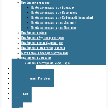
Прибирання квартир
Прибирання квартир у Броварах
Прибирання квартир у Вишневому
Прибирання квартир у Софіївській Борщагівці
Прибирання квартир на Дарниці
Прибирання квартир на Позняках
Прибирання офісів
Прибирання будинків, котеджів
Прибирання після будівництва
Прибирання і миття яхт, катерів
Миття вікон і фасадів з автовишки
Прибирання магазинів
Прибирання ресторанів, кафе, барів
Ціни
Обладнання
Галерея компанії Profclean
Корисне
Знижки
Контакти