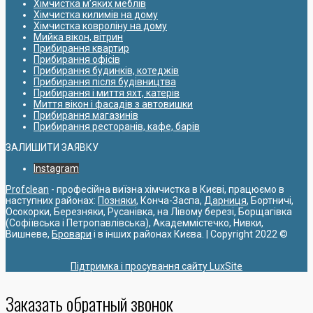
Хімчистка м’яких меблів
Хімчистка килимів на дому
Хімчистка ковроліну на дому
Мийка вікон, вітрин
Прибирання квартир
Прибирання офісів
Прибирання будинків, котеджів
Прибирання після будівництва
Прибирання і миття яхт, катерів
Миття вікон і фасадів з автовишки
Прибирання магазинів
Прибирання ресторанів, кафе, барів
ЗАЛИШИТИ ЗАЯВКУ
Instagram
Profclean
- професійна виїзна хімчистка в Києві, працюємо в
наступних районах:
Позняки
, Конча-Заспа,
Дарниця
, Бортничі,
Осокорки, Березняки, Русанівка, на Лівому березі, Борщагівка
(Софіївська і Петропавлівська), Академмістечко, Нивки,
Вишневе,
Бровари
і в інших районах Києва. | Copyright 2022 ©
Підтримка і просування сайту LuxSite
Заказать обратный звонок