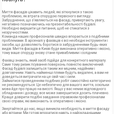
Миття фасадів цікавить людей, які зіткнулися з такою
проблемою, як втрата спорудою первісного вигляду.
Забруднення, що з’являються на фасаді, привертають увагу,
негативно позначаючись на презентабельності будівлі.
Необхідно вирішити це питання, щоб не стикатися з
незручностями.
Команда наших професіоналів швидко впорається з подібними
проблемами. В арсеналі у фахівців є всі необхідні інструменти і
засоби, що дозволяють боротися із забрудненнями будь-яких
видів. Миття фасадів в Києві буде виконана оперативно і якісно, ​​
тому ваше споруду знову стане привабливим і солідним.
Фахівці знають, який засіб підійде для конкретного матеріалу.
Саме тому ризик псування поверхонь повністю виключений.
Фасад будівлі залишиться таким же міцним, надійним і
довговічним. Навіть найменші плями будуть видалені, а вам не
доведеться витрачати на це свій час і сили.
Займатися проведенням подібних робіт самостійно категорично
не рекомендується. Це небезпечно для вашого життя, оскільки
мова йде про працю на висоті. Якщо у вас немає відповідного
обладнання і досвіду, все може завершитися досить плачевно.
Краще довірити подібні завдання справжнім професіоналам
своєї справи, які виконають їх оперативно і якісно.
Звертайтеся до нас, якщо виникла необхідність в миття фасаду
або вітрини. Ми готові впоратися навіть з найскладнішими