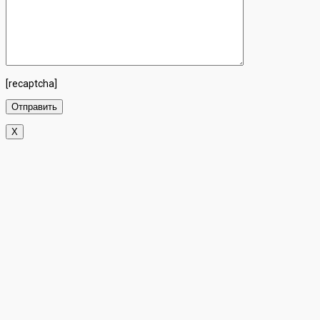
[recaptcha]
X