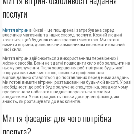
Миття вітрин: особливості надання
послуги
Миття вітрин
в Києві – це поширена і затребувана серед
власників магазинів та інших споруд послуга. Кожній людині
хочеться, щоб будинок сяяло красою і чистотою. Ми готові
вимити вітрини, дозволяючи замовникам економити власний
час і сили.
Миття вітрин здійснюється з використанням перевірених і
якісних засобів. Вони не здатні пошкодити скло або залишити на
ньому розлучення. Після завершення робіт вітрина будь-якої
споруди сяятиме чистотою, оскільки професіонали
відповідально ставляться до поставлених перед ними завдань.
Ми готові вимити вітрини, розташовані на будь-якій висоті. У разі
необхідності до робіт буде залучена спецтехніка, завдяки чому
професіонали набагато швидше впораються зі своїми
завданнями. У нас працюють тільки досвідчені фахівці, які
знають, як розташувати до вас клієнтів.
Миття фасадів: для чого потрібна
послуга?