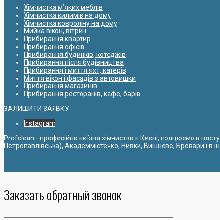
Хімчистка м’яких меблів
Хімчистка килимів на дому
Хімчистка ковроліну на дому
Мийка вікон, вітрин
Прибирання квартир
Прибирання офісів
Прибирання будинків, котеджів
Прибирання після будівництва
Прибирання і миття яхт, катерів
Миття вікон і фасадів з автовишки
Прибирання магазинів
Прибирання ресторанів, кафе, барів
ЗАЛИШИТИ ЗАЯВКУ
Instagram
Profclean
- професійна виїзна хімчистка в Києві, працюємо в наст
Петропавлівська), Академмістечко, Нивки, Вишневе,
Бровари
і в 
Заказать обратный звонок