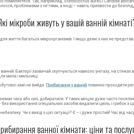
о помиляєтеся. Так, наприклад, Stafilococcus aureu і Сandida albica
сся, проблемами з нігтями, а іноді – навіть призвести до безплід
Які мікроби живуть у вашій ванній кімнаті
для життя багатьох мікроорганізмів. І якщо деякі з них не представ
ванній. Бактерії зазвичай скупчуються навколо унітазу, на стінках в
для мила і мильниці.
бутової хімії не вийде.
Прибирання у ванній
повинно проходити рег
, немає часу або сил, добиратися. У таких місцях дуже часто поселяє
– без використання спеціальних засобів видалити цвіль і грибок з 
 небезпеку. Чи є вихід з цієї ситуації? Є – і дуже простий! Час від 
рибирання ванної кімнати: ціни та послу