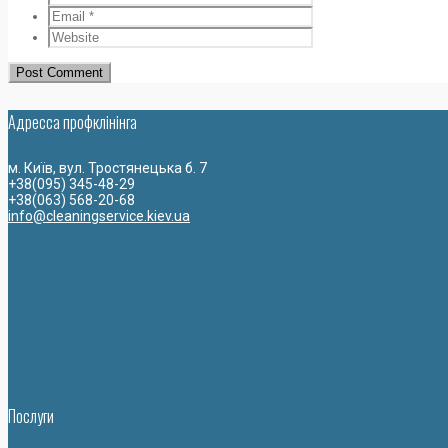
Адресса профклiнiнга
м. Київ, вул. Тростянецька б. 7
+38(095) 345-48-29
+38(063) 568-20-68
info@cleaningservice.kiev.ua
Послуги