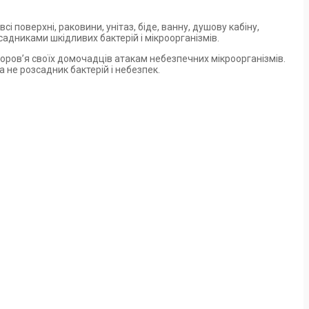
 поверхні, раковини, унітаз, біде, ванну, душову кабіну,
озсадниками шкідливих бактерій і мікроорганізмів.
здоров’я своїх домочадців атакам небезпечних мікроорганізмів.
 не розсадник бактерій і небезпек.