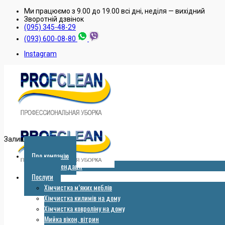
Ми працюємо з 9.00 до 19.00 всі дні, неділя — вихідний
Зворотнiй дзвiнок
(095) 345-48-29
(093) 600-08-80
Instagram
Залишити заявку
Про компанію
Рекомендації
Послуги
Хімчистка м’яких меблів
Хімчистка килимів на дому
Хімчистка ковроліну на дому
Мийка вікон, вітрин