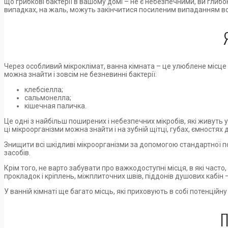
що грибкові бактерії в вашому домі – не є небезпечними, ви глибок
випадках, на жаль, можуть закінчитися посиленим випаданням воло
Через особливий мікроклімат, ванна кімната – це улюблене місце 
можна знайти і зовсім не безневинні бактерії:
клебсіелла;
сальмонелла;
кішечная паличка.
Це одні з найбільш поширених і небезпечних мікробів, які живуть у 
ці мікроорганізми можна знайти і на зубній щітці, губах, ємностях 
Знищити всі шкідливі мікроорганізми за допомогою стандартної по
засобів.
Крім того, не варто забувати про важкодоступні місця, в які часто
прокладок і кріплень, міжплиточних швів, піддонів душових кабін 
У ванній кімнаті ще багато місць, які приховують в собі потенційну
П