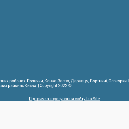
упних районах:
Позняки
, Конча-Заспа,
Дарниця
, Бортничі, Осокорки,
інших районах Києва. | Copyright 2022 ©
Підтримка і просування сайту LuxSite