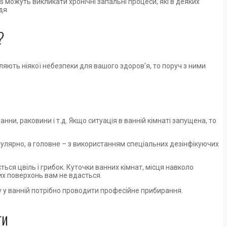
ns можуть викликати хронічні запальні процеси, які в деяких
дя.
?
ляють ніякої небезпеки для вашого здоров’я, то поруч з ними
анни, раковини і т.д. Якщо ситуація в ванній кімнаті запущена, то
улярно, а головне – з використанням спеціальних дезінфікуючих
ться цвіль і грибок. Куточки ванних кімнат, місця навколо
цих поверхонь вам не вдасться.
часу у ванній потрібно проводити професійне прибирання.
ги