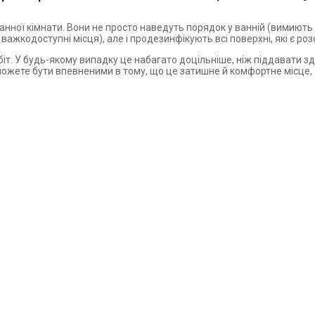
ної кімнати. Вони не просто наведуть порядок у ванній (вимиють всі
сі важкодоступні місця), але і продезинфікують всі поверхні, які є р
обіт. У будь-якому випадку це набагато доцільніше, ніж піддавати 
ожете бути впевненими в тому, що це затишне й комфортне місце, а