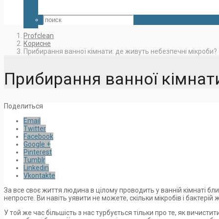
Profclean
Корисне
Прибирання ванної кімнати: де живуть небезпечні мікроби?
Прибирання ванної кімнати
Поделиться
Email
Twitter
Facebook
Google +
Pinterest
Tumblr
Linkedin
Vkontakte
За все своє життя людина в цілому проводить у ванній кімнаті близ
непросте. Ви навіть уявити не можете, скільки мікробів і бактері
У той же час більшість з нас турбується тільки про те, як вичист