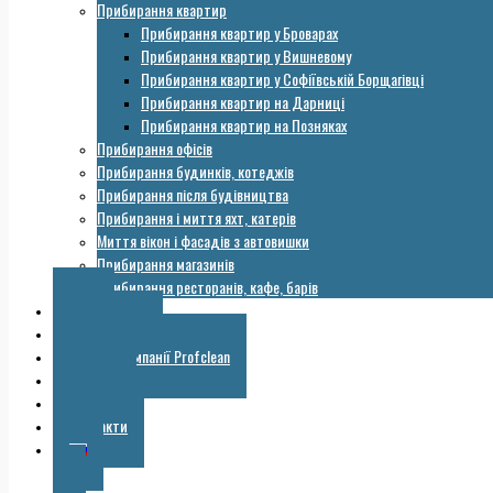
Прибирання квартир
Прибирання квартир у Броварах
Прибирання квартир у Вишневому
Прибирання квартир у Софіївській Борщагівці
Прибирання квартир на Дарниці
Прибирання квартир на Позняках
Прибирання офісів
Прибирання будинків, котеджів
Прибирання після будівництва
Прибирання і миття яхт, катерів
Миття вікон і фасадів з автовишки
Прибирання магазинів
Прибирання ресторанів, кафе, барів
Ціни
Обладнання
Галерея компанії Profclean
Корисне
Знижки
Контакти