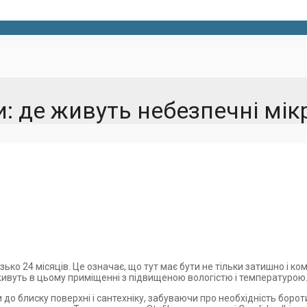
: де живуть небезпечні мік
ько 24 місяців. Це означає, що тут має бути не тільки затишно і ко
й живуть в цьому приміщенні з підвищеною вологістю і температурою
ити до блиску поверхні і сантехніку, забуваючи про необхідність бор