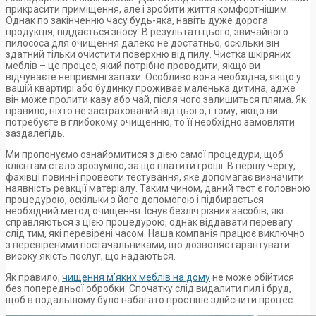
прикрасити приміщення, але і зробити життя комфортнішим.
Однак по закінченню часу будь-яка, навіть дуже дорога
продукція, піддається зносу. В результаті цього, звичайного
пилососа для очищення далеко не достатньо, оскільки він
здатний тільки очистити поверхню від пилу. Чистка шкіряних
меблів – це процес, який потрібно проводити, якщо ви
відчуваєте неприємні запахи. Особливо вона необхідна, якщо у
вашій квартирі або будинку проживає маленька дитина, адже
він може пролити каву або чай, після чого залишиться пляма. Як
правило, ніхто не застрахований від цього, і тому, якщо ви
потребуєте в глибокому очищенню, то її необхідно замовляти
заздалегідь.
Ми пропонуємо ознайомитися з дією самої процедури, щоб
клієнтам стало зрозуміло, за що платити гроші. В першу чергу,
фахівці повинні провести тестування, яке допомагає визначити
наявність реакції матеріалу. Таким чином, даний тест є головною
процедурою, оскільки з його допомогою і підбирається
необхідний метод очищення. Існує безліч різних засобів, які
справляються з цією процедурою, однак віддавати перевагу
слід тим, які перевірені часом. Наша компанія працює виключно
з перевіреними постачальниками, що дозволяє гарантувати
високу якість послуг, що надаються.
Як правило,
чищення м’яких меблів на дому
не може обійтися
без попередньої обробки. Спочатку слід видалити пил і бруд,
щоб в подальшому було набагато простіше здійснити процес.