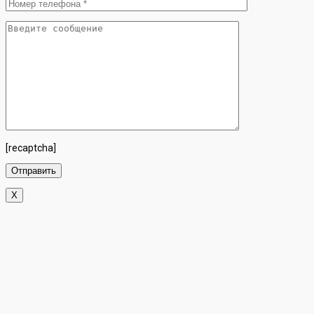
[recaptcha]
X