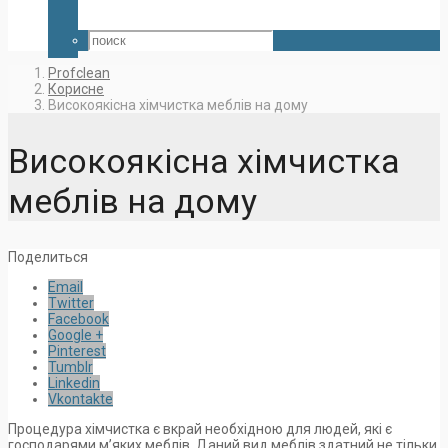
Profclean
Корисне
Високоякісна хімчистка меблів на дому
Високоякісна хімчистка
меблів на дому
Поделиться
Email
Twitter
Facebook
Google +
Pinterest
Tumblr
Linkedin
Vkontakte
Процедура хімчистка є вкрай необхідною для людей, які є
господарями м’яких меблів. Даний вид меблів здатний не тільки