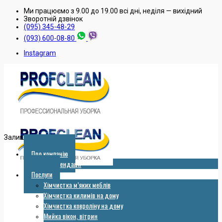
Ми працюємо з 9.00 до 19.00 всі дні, неділя — вихідний
Зворотнiй дзвiнок
(095) 345-48-29
(093) 600-08-80
Instagram
Залишити заявку
Про компанію
Рекомендації
Послуги
Хімчистка м’яких меблів
Хімчистка килимів на дому
Хімчистка ковроліну на дому
Мийка вікон, вітрин