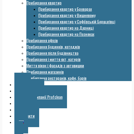
Прибирання квартир
Прибирання квартир у Броварах
Прибирання квартир у Вишневому
Прибирання квартир у Софіївській Борщагівці
Прибирання квартир на Дарниці
Прибирання квартир на Позняках
Прибирання офісів
Прибирання будинків, котеджів
Прибирання після будівництва
Прибирання і миття яхт, катерів
Миття вікон і фасадів з автовишки
Прибирання магазинів
Прибирання ресторанів, кафе, барів
Ціни
Обладнання
Галерея компанії Profclean
Корисне
Знижки
Контакти