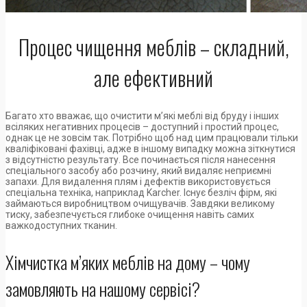
Процес чищення меблів – складний,
але ефективний
Багато хто вважає, що очистити м’які меблі від бруду і інших
всіляких негативних процесів – доступний і простий процес,
однак це не зовсім так. Потрібно щоб над цим працювали тільки
кваліфіковані фахівці, адже в іншому випадку можна зіткнутися
з відсутністю результату. Все починається після нанесення
спеціального засобу або розчину, який видаляє неприємні
запахи. Для видалення плям і дефектів використовується
спеціальна техніка, наприклад Karcher. Існує безліч фірм, які
займаються виробництвом очищувачів. Завдяки великому
тиску, забезпечується глибоке очищення навіть самих
важкодоступних тканин.
Хімчистка м’яких меблів на дому – чому
замовляють на нашому сервісі?