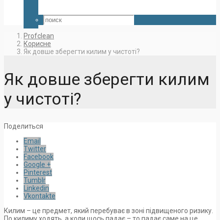
Profclean
Корисне
Як довше зберегти килим у чистоті?
Як довше зберегти килим
у чистоті?
Поделиться
Email
Twitter
Facebook
Google +
Pinterest
Tumblr
Linkedin
Vkontakte
Килим – це предмет, який перебуває в зоні підвищеного ризику.
По килиму ходять, а коли щось падає – то падає саме на це