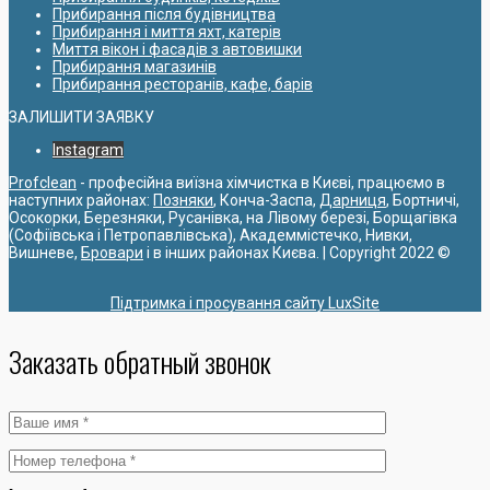
Прибирання після будівництва
Прибирання і миття яхт, катерів
Миття вікон і фасадів з автовишки
Прибирання магазинів
Прибирання ресторанів, кафе, барів
ЗАЛИШИТИ ЗАЯВКУ
Instagram
Profclean
- професійна виїзна хімчистка в Києві, працюємо в
наступних районах:
Позняки
, Конча-Заспа,
Дарниця
, Бортничі,
Осокорки, Березняки, Русанівка, на Лівому березі, Борщагівка
(Софіївська і Петропавлівська), Академмістечко, Нивки,
Вишневе,
Бровари
і в інших районах Києва. | Copyright 2022 ©
Підтримка і просування сайту LuxSite
Заказать обратный звонок