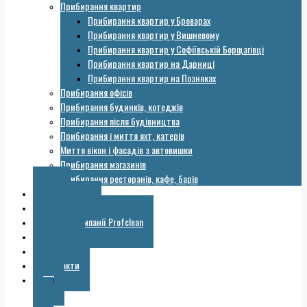
Прибирання квартир
Прибирання квартир у Броварах
Прибирання квартир у Вишневому
Прибирання квартир у Софіївській Борщагівці
Прибирання квартир на Дарниці
Прибирання квартир на Позняках
Прибирання офісів
Прибирання будинків, котеджів
Прибирання після будівництва
Прибирання і миття яхт, катерів
Миття вікон і фасадів з автовишки
Прибирання магазинів
Прибирання ресторанів, кафе, барів
Ціни
Обладнання
Галерея компанії Profclean
Корисне
Знижки
Контакти