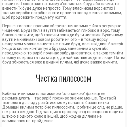
покриття. І якщо вже на ньому з’являється бруд або плями, то
вивести їх буде дуже непросто. Тому власникам ворсистих і
тканих виробів потрібно знати правила поводження з килимом,
щоб продовжити предмету життя.
Перше і головне правило збереження килима – його регулярне
чищення. Бруд і пил з взуття забивається глибоко в ворс, тому
бажано стежити, щоб тапочки завжди були чистими. Вуличному
взутті на килимах і зовсім робити нічого – в товщу ворсу
ненароком можна занести не тільки бруд, але і шкідливі бактерії.
Якщо ж килим контактує з брудом, занесеним з кухні або
передпокою, то виріб починає забруднюватися, а також темніти
спершу по краях і в тих місцях, де найчастіше ходять люди. Потім
бруд збирається вже в видимі плями, які дуже важко вимити.
Чистка пилососом
Вибивати килими пластиковою “хлопавкою” фахівці не
рекомендують – так виріб проживе значно менше. При такій
технології догляду розійтися можуть навіть базові нитки.
Домашні килими потрібно пилососити, і робити це слід не рідше,
ніж раз в сім днів. Під час цього процесу слід послідовно водити
щіткою з одного краю в інший, щоб жодна ділянка не
залишалася не-пройденою.