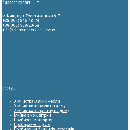
Адресса профклiнiнга
м. Київ, вул. Тростянецька б. 7
+38(095) 345-48-29
+38(063) 568-20-68
info@cleaningservice.kiev.ua
Послуги
Хімчистка м’яких меблів
Хімчистка килимів на дому
Хімчистка ковроліну на дому
Мийка вікон, вітрин
Прибирання квартир
Прибирання офісів
Прибирання будинків, котеджів