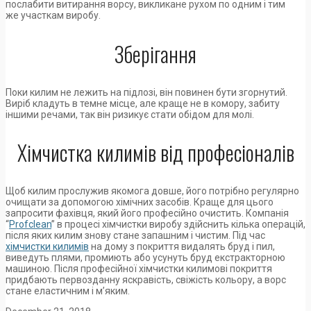
послабити витирання ворсу, викликане рухом по одним і тим
же участкам виробу.
Зберігання
Поки килим не лежить на підлозі, він повинен бути згорнутий.
Виріб кладуть в темне місце, але краще не в комору, забиту
іншими речами, так він ризикує стати обідом для молі.
Хімчистка килимів від професіоналів
Щоб килим прослужив якомога довше, його потрібно регулярно
очищати за допомогою хімічних засобів. Краще для цього
запросити фахівця, який його професійно очистить. Компанія
“
Profclean
” в процесі хімчистки виробу здійснить кілька операцій,
після яких килим знову стане запашним і чистим. Під час
хімчистки килимів
на дому з покриття видалять бруд і пил,
виведуть плями, промиють або усунуть бруд екстракторною
машиною. Після професійної хімчистки килимові покриття
придбають первозданну яскравість, свіжість кольору, а ворс
стане еластичним і м’яким.