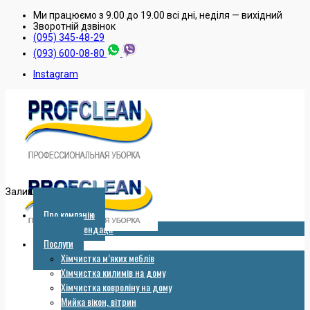
Ми працюємо з 9.00 до 19.00 всі дні, неділя — вихідний
Зворотнiй дзвiнок
(095) 345-48-29
(093) 600-08-80
Instagram
Залишити заявку
Про компанію
Рекомендації
Послуги
Хімчистка м’яких меблів
Хімчистка килимів на дому
Хімчистка ковроліну на дому
Мийка вікон, вітрин