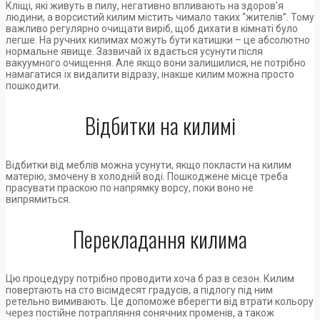
Кліщі, які живуть в пилу, негативно впливають на здоров’я
людини, а ворсистий килим містить чимало таких “жителів”. Тому
важливо регулярно очищати виріб, щоб дихати в кімнаті було
легше. На ручних килимах можуть бути катишки – це абсолютно
нормальне явище. Зазвичай їх вдається усунути після
вакуумного очищення. Але якщо вони залишилися, не потрібно
намагатися їх видалити відразу, інакше килим можна просто
пошкодити.
Відбитки на килимі
Відбитки від меблів можна усунути, якщо покласти на килим
матерію, змочену в холодній воді. Пошкоджене місце треба
прасувати праскою по напрямку ворсу, поки воно не
випрямиться.
Перекладання килима
Цю процедуру потрібно проводити хоча б раз в сезон. Килим
повертають на сто вісімдесят градусів, а підлогу під ним
ретельно вимивають. Це допоможе вберегти від втрати кольору
через постійне потрапляння сонячних променів, а також