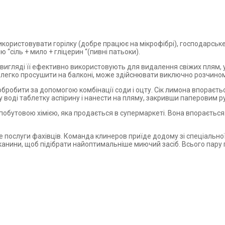
ристовувати горілку (добре працює на мікрофібрі), господарське м
ію “сіль + мило + гліцерин “(пивні патьоки).
у вигляді її ефективно використовують для видалення свіжих плям, 
на легко просушити на балконі, може здійснювати виключно розчино
обробити за допомогою комбінації соди і оцту. Сік лимона впораєть
 воді таблетку аспірину і нанести на пляму, закривши паперовим 
обутовою хімією, яка продається в супермаркеті. Вона впорається 
е послуги фахівців. Команда клинеров приїде додому зі спеціально
тканини, щоб підібрати найоптимальніше миючий засіб. Всього пару