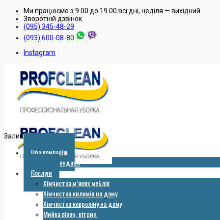
Ми працюємо з 9.00 до 19.00 всі дні, неділя — вихідний
Зворотнiй дзвiнок
(095) 345-48-29
(093) 600-08-80
Instagram
Залишити заявку
Про компанію
Рекомендації
Послуги
Хімчистка м’яких меблів
Хімчистка килимів на дому
Хімчистка ковроліну на дому
Мийка вікон, вітрин