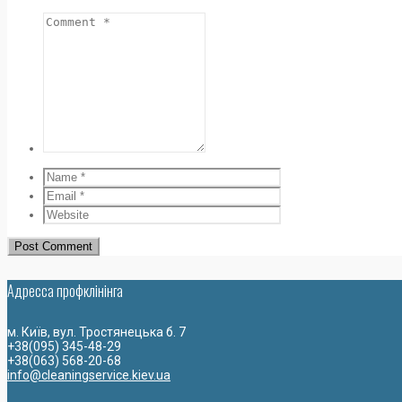
Адресса профклiнiнга
м. Київ, вул. Тростянецька б. 7
+38(095) 345-48-29
+38(063) 568-20-68
info@cleaningservice.kiev.ua