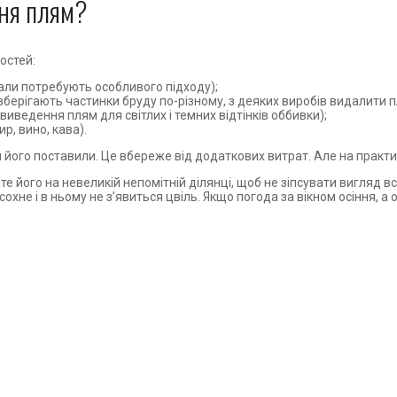
ння плям?
остей:
іали потребують особливого підходу);
 зберігають частинки бруду по-різному, з деяких виробів видалит
иведення плям для світлих і темних відтінків оббивки);
р, вино, кава).
ви його поставили. Це вбереже від додаткових витрат. Але на практ
е його на невеликій непомітній ділянці, щоб не зіпсувати вигляд в
сохне і в ньому не з’явиться цвіль. Якщо погода за вікном осіння