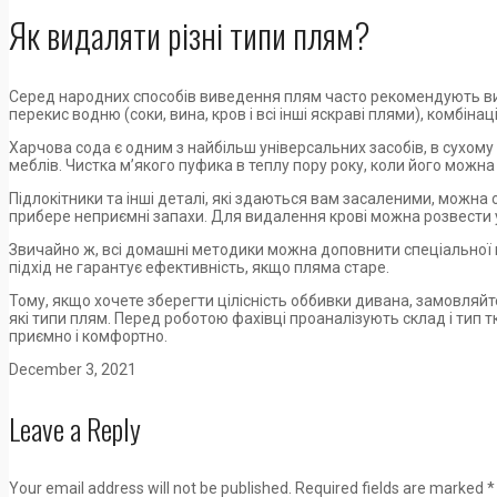
Як видаляти різні типи плям?
Серед народних способів виведення плям часто рекомендують вико
перекис водню (соки, вина, кров і всі інші яскраві плями), комбінац
Харчова сода є одним з найбільш універсальних засобів, в сухом
меблів. Чистка м’якого пуфика в теплу пору року, коли його мож
Підлокітники та інші деталі, які здаються вам засаленими, можна 
прибере неприємні запахи. Для видалення крові можна розвести у
Звичайно ж, всі домашні методики можна доповнити спеціальної п
підхід не гарантує ефективність, якщо пляма старе.
Тому, якщо хочете зберегти цілісність оббивки дивана, замовляйт
які типи плям. Перед роботою фахівці проаналізують склад і тип 
приємно і комфортно.
December 3, 2021
Leave a Reply
Your email address will not be published.
Required fields are marked
*