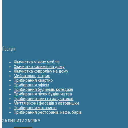
Послуги
Хімчистка м’яких меблів
Хімчистка килимів на дому
Хімчистка ковроліну на дому
Мийка вікон, вітрин
Прибирання квартир
Прибирання офісів
Прибирання будинків, котеджів
Прибирання після будівництва
Прибирання і миття яхт, катерів
Миття вікон і фасадів з автовишки
Прибирання магазинів
Прибирання ресторанів, кафе, барів
ЗАЛИШИТИ ЗАЯВКУ