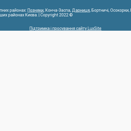
упних районах:
Позняки
, Конча-Заспа,
Дарниця
, Бортничі, Осокорки,
інших районах Києва. | Copyright 2022 ©
Підтримка і просування сайту LuxSite