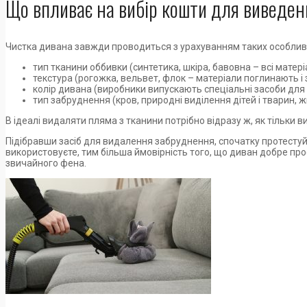
Що впливає на вибір кошти для виведе
Чистка дивана завжди проводиться з урахуванням таких особлив
тип тканини оббивки (синтетика, шкіра, бавовна – всі матер
текстура (рогожка, вельвет, флок – матеріали поглинають і
колір дивана (виробники випускають спеціальні засоби для в
тип забруднення (кров, природні виділення дітей і тварин, жи
В ідеалі видаляти пляма з тканини потрібно відразу ж, як тільки 
Підібравши засіб для видалення забруднення, спочатку протестуйт
використовуєте, тим більша ймовірність того, що диван добре про
звичайного фена.