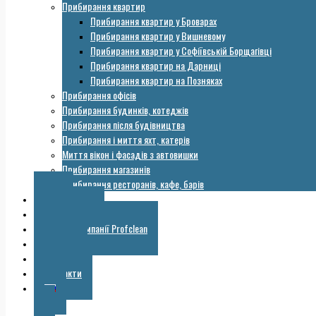
Прибирання квартир
Прибирання квартир у Броварах
Прибирання квартир у Вишневому
Прибирання квартир у Софіївській Борщагівці
Прибирання квартир на Дарниці
Прибирання квартир на Позняках
Прибирання офісів
Прибирання будинків, котеджів
Прибирання після будівництва
Прибирання і миття яхт, катерів
Миття вікон і фасадів з автовишки
Прибирання магазинів
Прибирання ресторанів, кафе, барів
Ціни
Обладнання
Галерея компанії Profclean
Корисне
Знижки
Контакти