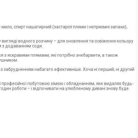
ило, спирт нашатирний (застарілі плями і неприємні запахи),
у вигляді водного розчину – для оновлення та освіження кольору
м з додаванням соди.
ся з яскравими плямами, які потрібно знебарвити, а також
рушником.
з забрудненням набагато ефективніше. Хоча ні перший, ні другий
ї професійної побутовою хімією і обладнанням, яке видаляє будь-
 годин роботи – і відпочивати на улюбленому дивані знову буде