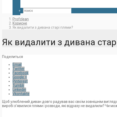
Profclean
Корисне
Як видалити з дивана старі плями?
Як видалити з дивана стар
Поделиться
Email
Twitter
Facebook
Google +
Pinterest
Tumblr
Linkedin
Vkontakte
Щоб улюблений диван довго радував вас своїм зовнішнім вигляд
виробі з’явилися плями і розводи, які відразу не видалили? Чи м