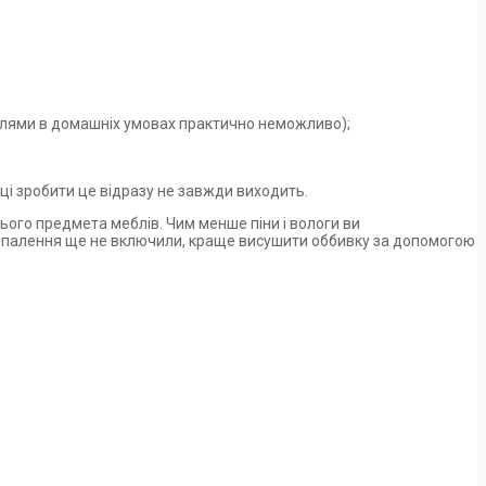
и плями в домашніх умовах практично неможливо);
иці зробити це відразу не завжди виходить.
сього предмета меблів. Чим менше піни і вологи ви
, а опалення ще не включили, краще висушити оббивку за допомогою