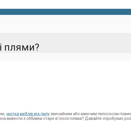
і плями?
ом,
чистка меблів від пилу
звичайним або миючим пилососом повинна
ожна вивести з оббивки старе в’їлося пляма? Давайте спробуємо роз